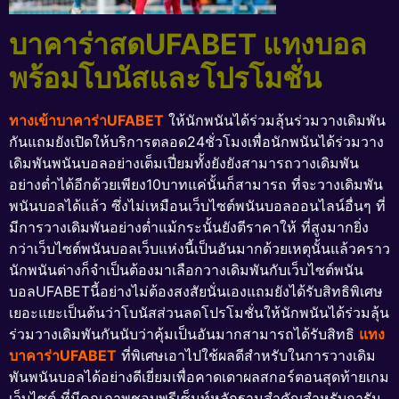
บาคาร่าสดUFABET แทงบอล
พร้อมโบนัสและโปรโมชั่น
ทางเข้าบาคาร่าUFABET
ให้นักพนันได้ร่วมลุ้นร่วมวางเดิมพัน
กันแถมยังเปิดให้บริการตลอด24ชั่วโมงเพื่อนักพนันได้ร่วมวาง
เดิมพันพนันบอลอย่างเต็มเปี่ยมทั้งยังยังสามารถวางเดิมพัน
อย่างต่ำได้อีกด้วยเพียง10บาทแค่นั้นก็สามารถ ที่จะวางเดิมพัน
พนันบอลได้แล้ว ซึ่งไม่เหมือนเว็บไซต์พนันบอลออนไลน์อื่นๆ ที่
มีการวางเดิมพันอย่างต่ำแม้กระนั้นยังตีราคาให้ ที่สูงมากยิ่ง
กว่าเว็บไซต์พนันบอลเว็บแห่งนี้เป็นอันมากด้วยเหตุนั้นแล้วคราว
นักพนันต่างก็จำเป็นต้องมาเลือกวางเดิมพันกับเว็บไซต์พนัน
บอลUFABETนี้อย่างไม่ต้องสงสัยนั่นเองแถมยังได้รับสิทธิพิเศษ
เยอะแยะเป็นต้นว่าโบนัสส่วนลดโปรโมชั่นให้นักพนันได้ร่วมลุ้น
ร่วมวางเดิมพันกันนับว่าคุ้มเป็นอันมากสามารถได้รับสิทธิ
แทง
บาคาร่าUFABET
ที่พิเศษเอาไปใช้ผลดีสำหรับในการวางเดิม
พันพนันบอลได้อย่างดีเยี่ยมเพื่อคาดเดาผลสกอร์ตอนสุดท้ายเกม
เว็บไซต์ ที่มีคุณภาพชอบพรีเซ็นท์หลักฐานสำคัญสำหรับการัน