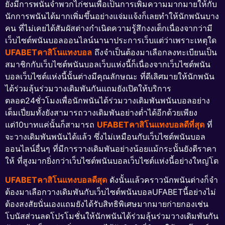
ยังมีการพนันจำพวกไก่ชนเพื่อเป็นการเพิ่มความมากมายให้กับ
นักการพนันได้มากเพิ่มขึ้นอย่างแจ่มแจ้งก็เลยทำให้นักพนันบาง
คน ที่ไม่เคยได้สัมผัสต่างกำเนิดความรู้สึกงงเต็กเนื่องจากว่ามี
เว็บไซต์พนันบอลออนไลน์นานาประการเว็บแต่ว่าเพราะเหตุใด
UFABETคาสิโนแทงบอล
ถึงจำเป็นต้องมาเลือกลงทะเบียนเป็น
สมาชิกกับเว็บไซต์พนันบอลเว็บแห่งนี้ก็เนื่องจากเว็บไซต์พนัน
บอลเว็บไซต์แห่งนี้นั้นต่างมีคุณลักษณะ ที่ดีเลิศมายให้นักพนัน
ได้ร่วมลุ้นร่วมวางเดิมพันกันแถมยังเปิดให้บริการ
ตลอด24ชั่วโมงเพื่อนักพนันได้ร่วมวางเดิมพันพนันบอลอย่าง
เต็มเปี่ยมทั้งยังสามารถวางเดิมพันอย่างต่ำได้อีกด้วยเพียง
แต่10บาทแค่นั้นก็สามารถ
UFABETคาสิโนแทงบอลดีที่สุด
ที่
จะวางเดิมพันพนันได้แล้ว ซึ่งไม่เหมือนกับเว็บไซต์พนันบอล
ออนไลน์อื่นๆ ที่มีการวางเดิมพันอย่างน้อยแม้กระนั้นยังตีราคา
ให้ ที่สูงมากยิ่งกว่าเว็บไซต์พนันบอลเว็บไซต์แห่งนี้อย่างใหญ่โต
UFABETคาสิโนแทงบอลดีสุด
ดังนั้นแล้วคราวนักพนันต่างก็จำ
ต้องมาเลือกวางเดิมพันกับเว็บไซต์พนันบอลUFABETนี้อย่างไม่
ต้องสงสัยนั่นเองแถมยังได้รับสิทธิพิเศษมากมายก่ายกองเช่น
โบนัสส่วนลดโปรโมชั่นให้นักพนันได้ร่วมลุ้นร่วมวางเดิมพันกัน