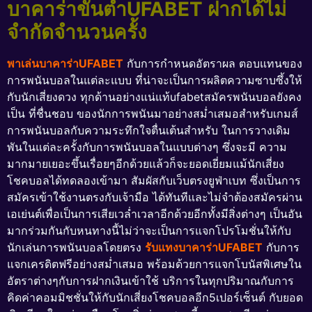
บาคาร่าขั้นต่ำUFABET ฝากได้ไม่
จำกัดจำนวนครั้ง
พาเล่นบาคาร่าUFABET
กับการกำหนดอัตราผล ตอบแทนของ
การพนันบอลในแต่ละแบบ ที่น่าจะเป็นการผลิตความซาบซึ้งให้
กับนักเสี่ยงดวง ทุกด้านอย่างแน่แท้ufabetสมัครพนันบอลยังคง
เป็น ที่ชื่นชอบ ของนักการพนันมาอย่างสม่ำเสมอสำหรับเกมส์
การพนันบอลกับความระทึกใจตื่นเต้นสำหรับ ในการวางเดิม
พันในแต่ละครั้งกับการพนันบอลในแบบต่างๆ ซึ่งจะมี ความ
มากมายเยอะขึ้นเรื่อยๆอีกด้วยแล้วก็จะยอดเยี่ยมแม้นักเสี่ยง
โชคบอลได้ทดลองเข้ามา สัมผัสกับเว็บตรงยูฟ่าเบท ซึ่งเป็นการ
สมัครเข้าใช้งานตรงกับเจ้ามือ ได้ทันทีและไม่จำต้องสมัครผ่าน
เอเย่นต์เพื่อเป็นการเสียเวล่ำเวลาอีกด้วยอีกทั้งมีสิ่งต่างๆ เป็นอัน
มากร่วมกันกับหนทางนี้ไม่ว่าจะเป็นการแจกโปรโมชั่นให้กับ
นักเล่นการพนันบอลโดยตรง
รับแทงบาคาร่าUFABET
กับการ
แจกเครดิตฟรีอย่างสม่ำเสมอ พร้อมด้วยการแจกโบนัสพิเศษใน
อัตราต่างๆกับการฝากเงินเข้าใช้ บริการในทุกปริมาณกับการ
คิดค่าคอมมิชชั่นให้กับนักเสี่ยงโชคบอลอีก5เปอร์เซ็นต์ กับยอด