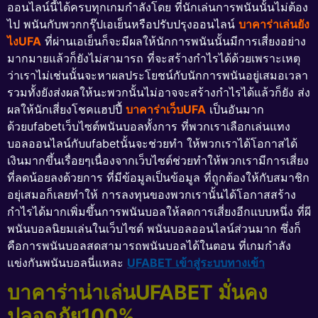
ออนไลน์นี้ได้ครบทุกเกมกำลังโดย ที่นักเล่นการพนันนั้นไม่ต้อง
ไป พนันกับพวกกรุ๊ปเอเย็นหรือปรับปรุงออนไลน์
บาคาร่าเล่นยัง
ไงUFA
ที่ผ่านเอเย็นก็จะมีผลให้นักการพนันนั้นมีการเสี่ยงอย่าง
มากมายแล้วก็ยังไม่สามารถ ที่จะสร้างกำไรได้ด้วยเพราะเหตุ
ว่าเราไม่เช่นนั้นจะหาผลประโยชน์กับนักการพนันอยู่เสมอเวลา
รวมทั้งยังส่งผลให้นะพวกนั้นไม่อาจจะสร้างกำไรได้แล้วก็ยัง ส่ง
ผลให้นักเสี่ยงโชคแฮปปี้
บาคาร่าเว็บUFA
เป็นอันมาก
ด้วยufabetเว็บไซต์พนันบอลทั้งการ ที่พวกเราเลือกเล่นแทง
บอลออนไลน์กับufabetนั้นจะช่วยทำ ให้พวกเราได้โอกาสได้
เงินมากขึ้นเรื่อยๆเนื่องจากเว็บไซต์ช่วยทำให้พวกเรามีการเสี่ยง
ที่ลดน้อยลงด้วยการ ที่มีข้อมูลเป็นข้อมูล ที่ถูกต้องให้กับสมาชิก
อยุ่เสมอก็เลยทำให้ การลงทุนของพวกเรานั้นได้โอกาสสร้าง
กำไรได้มากเพิ่มขึ้นการพนันบอลให้ลดการเสี่ยงอีกแบบหนึ่ง ที่ผี
พนันบอลนิยมเล่นในเว็บไซต์ พนันบอลออนไลน์ส่วนมาก ซึ่งก็
คือการพนันบอลสดสามารถพนันบอลได้ในตอน ที่เกมกำลัง
แข่งกันพนันบอลนี่แหละ
UFABET เข้าสู่ระบบทางเข้า
บาคาร่าน่าเล่นUFABET มั่นคง
ปลอดภัย100%