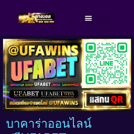
บาคาร่าออนไลน์