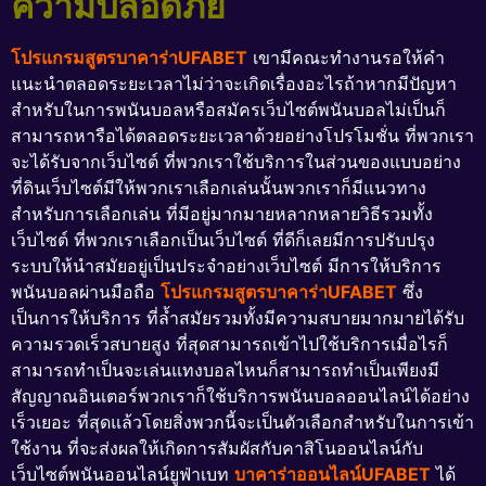
ความปลอดภัย
โปรแกรมสูตรบาคาร่าUFABET
เขามีคณะทำงานรอให้คำ
แนะนำตลอดระยะเวลาไม่ว่าจะเกิดเรื่องอะไรถ้าหากมีปัญหา
สำหรับในการพนันบอลหรือสมัครเว็บไซต์พนันบอลไม่เป็นก็
สามารถหารือได้ตลอดระยะเวลาด้วยอย่างโปรโมชั่น ที่พวกเรา
จะได้รับจากเว็บไซต์ ที่พวกเราใช้บริการในส่วนของแบบอย่าง
ที่ดินเว็บไซต์มีให้พวกเราเลือกเล่นนั้นพวกเราก็มีแนวทาง
สำหรับการเลือกเล่น ที่มีอยู่มากมายหลากหลายวิธีรวมทั้ง
เว็บไซต์ ที่พวกเราเลือกเป็นเว็บไซต์ ที่ดีก็เลยมีการปรับปรุง
ระบบให้นำสมัยอยู่เป็นประจำอย่างเว็บไซต์ มีการให้บริการ
พนันบอลผ่านมือถือ
โปรแกรมสูตรบาคาร่าUFABET
ซึ่ง
เป็นการให้บริการ ที่ล้ำสมัยรวมทั้งมีความสบายมากมายได้รับ
ความรวดเร็วสบายสูง ที่สุดสามารถเข้าไปใช้บริการเมื่อไรก็
สามารถทำเป็นจะเล่นแทงบอลไหนก็สามารถทำเป็นเพียงมี
สัญญาณอินเตอร์พวกเราก็ใช้บริการพนันบอลออนไลน์ได้อย่าง
เร็วเยอะ ที่สุดแล้วโดยสิ่งพวกนี้จะเป็นตัวเลือกสำหรับในการเข้า
ใช้งาน ที่จะส่งผลให้เกิดการสัมผัสกับคาสิโนออนไลน์กับ
เว็บไซต์พนันออนไลน์ยูฟ่าเบท
บาคาร่าออนไลน์UFABET
ได้