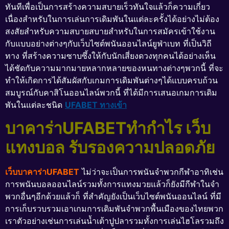
ทันทีเพื่อเป็นการสร้างความสบายเร็วทันใจแล้วก็ความเกี่ยว
เนื่องสำหรับในการเล่นการเดิมพันในแต่ละครั้งได้อย่างไม่ต้อง
สงสัยสำหรับความสบายสบายสำหรับในการสมัครเข้าใช้งาน
กับแบบอย่างต่างๆกับเว็บไซต์พนันออนไลน์ยูฟ่าเบท ที่เป็นวิถี
ทาง ที่สร้างความซาบซึ้งให้กับนักเสี่ยงดวงทุกคนได้อย่างเห็น
ได้ชัดกับความมากมายหลากหลายของหนทางต่างๆพวกนี้ ที่จะ
ทำให้เกิดการได้สัมผัสกับเกมการเดิมพันต่างๆได้แบบครบถ้วน
สมบูรณ์กับคาสิโนออนไลน์พวกนี้ ที่ได้มีการเสนอเกมการเดิม
พันในแต่ละชนิด
UFABET ทางเข้า
บาคาร่าUFABETทำกำไร เว็บ
แทงบอล รับรองความปลอดภัย
เว็บบาคาร่าUFABET
ไม่ว่าจะเป็นการพนันจำพวกกีฬาอาทิเช่น
การพนันบอลออนไลน์รวมทั้งการแทงมวยแล้วก็ยังมีกีฬาในจำ
พวกอื่นๆอีกด้วยแล้วก็ ที่สำคัญยังเป็นเว็บไซต์พนันออนไลน์ ที่มี
การเก็บรวบรวมเอาเกมการเดิมพันจำพวกพื้นเมืองของไทยพวก
เราตัวอย่างเช่นการเล่นน้ำเต้าปูปลารวมทั้งการเล่นไฮโลรวมถึง