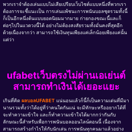
พวกเราจำต้องเล่นแบบไม่เสียเปรียบเว็บไซต์แบบหนึ่งที่พวกเรา
ต้องการจะชี้แนะเป็น การเล่นแพ้ชนะการพนันบอลชุดรวมทั้งนี้
ก็เป็นอีกหนึ่งต้นแบบยอดนิยมมากมาย ก่ายกองขณะนี้และก็
ต่อๆไปในแวดวงนี้ได้ อย่างไม่ต้องสงสัยรวมทั้งมั่นคงที่สุดอีก
ด้วยเนื่องจากว่า สามารถใช้เงินทุนเพียงแค่เล็กน้อยเพียงแค่นั้น
แต่ว่า
ufabetเว็บตรงไม่ผ่านเอเย่นต์
สามารถทำเงินได้เยอะแยะ
เกินที่คิด
ผลบอลUFABET
แน่นอนแล้วก็นี้ก็เป็นความเด่นที่มีมา
นานรวมทั้งว่าได้อยู่ที่ว่าคนใดกันแน่ จะมีทักษะหรืออยากได้ที่
จะทำความเข้าใจ และก็ทำความเข้าใจได้มากกว่ากันกับ
ลักษณะนี้สำหรับเพื่อการพนันบอลออนไลน์ตอนนี้ เนื่องจาก
สามารถสร้างกำไรให้กับนักเล่น การพนันทุกคนมาแล้วอย่าง