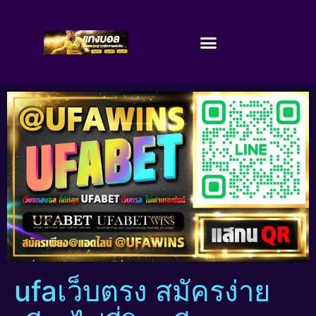
ufaเว็บตรง สมัครง่าย