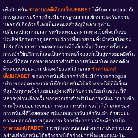
เพื่อนักพนัน
ราคาบอลดีเลือกเว็บUFABET
ได้รับความปลอดภัย
การดูแลการบริการที่จะมีมาตรฐานสากลเข้ามารองรับความ
ปลอดภัยอีกด้วยก็เลยเป็นเหตุผลสำคัญที่หลายๆท่าน
เปลี่ยนแปลงมาเป็นการพนันแทงบอลผ่านทางเว็บที่จะมีแบบ
ประสิทธิภาพการดูแลการบริการที่สบายรวมทั้งนำสมัยโดยจะ
ได้รับอัตราการจ่ายผลตอบแทนที่ดีเยี่ยมที่สุดในทุกๆครั้งของ
การเข้าใช้บริการก็เลยเป็นความพอใจและก็เป็นลู่ทางยอดฮิตใน
ขณะนี้ที่สุดยอดของพวกเราสำหรับการพนันมาโดยตลอดด้วย
ต้นแบบระบบความปลอดภัยและก็ลักษณะ
ราคาบอลส
เต็ปUFABET
ของการพนันที่มากกว่าที่จะมีข้าราชการดูแล
บริการตลอดระยะเวลาให้กับนักพนันได้สร้างรายได้ที่ดีเยี่ยม
ที่สุดในทุกๆครั้งก็เลยเป็นลู่ทางที่ได้รับความนิยมในขณะนี้ที่
หลายๆท่านเลือกเว็บของพวกเราสำหรับในการพนันมาอย่างช้า
นานในแบบอย่างระบบการดูแลการบริการแล้วก็ลักษณะของ
การพนันที่ดีโดยตลอด พนันบอลบวกวันแล้ววันเล่า ด้วยระบบ
ความปลอดภัยการดูแลการบริการที่มากกว่าที่จะมีการเปิด
ราคาบอลUFABET
การพนันแทงบอลอย่างนานาประการแบบ
อย่างเพื่อนักพนันได้สร้างรายได้อย่างมากที่จะเสนอแนะใน