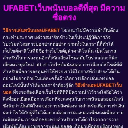
UFABETเว็บพนันบอลดีที่สุด มีความ
ซื่อตรง
วิธีการเล่นพนันบอลUFABET
โฆษณาไม่มีความจำเป็นต้อง
กระทำประกาศ แต่ว่าสมาชิกข้างในเว็ปจะปฏิบัติภารกิจ
โปรโมทโดยการบอกปากต่อปาก รวมทั้งในเวลานี้ก็ทำให้
เว็บไซต์คาสิโนที่มีชื่อว่าเว็บไซต์ยูฟ่าคาสิโนนั้น เป็นโอกาส
สำหรับในการลงทุนอีกทั้งนักเสี่ยงโชคสมัยโบราณและก็นัก
เสี่ยงดวงยุคใหม่ ufbet เว็บไซต์พนันบอล การเลือกเว็บไซต์ที่ดี
สำหรับเพื่อการลงทุนทำให้พวกเราได้โอกาสที่กำลังจะได้เงิน
อย่างไม่ยากด้วยในแต่ละครั้งถ้าเกิดการเลือกเล่นแทงบอล
ออนไลน์นั้นทำให้พวกเราจำต้องรู้จัก
วิธีเข้าแอพUFABETเว็บ
บอล
ที่จะจะต้องเลือกเว็บไซต์ที่ดีที่มีความน่าไว้วางใจถือได้ว่า
สิ่งที่ยอดเยี่ยมเมื่อการเลือกที่จะลงทุนกับการพนันบอลออนไลน์
ซึ่งนับว่าเป็นมิติใหม่ของการผลิตช่องทางสำหรับเพื่อการทำเงิน
ผลกำไรให้กับผู้ที่ไม่ได้อยากต้องการมองบอลเพียงแต่เพื่อความ
เพลิดเพลิน การผลิตช่องทางสำหรับการได้กำไรจากการวาง
เดิมพันได้แบบง่ายๆการพนันบอลสด เกิดมาเพื่อตอบปัญหาของ