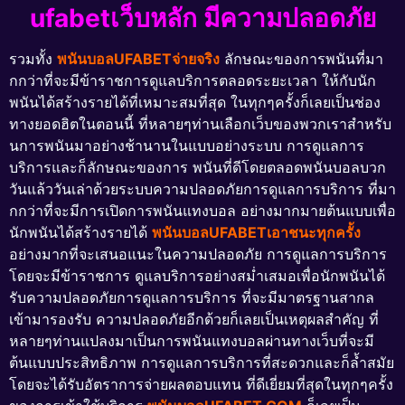
ufabetเว็บหลัก มีความปลอดภัย
รวมทั้ง
พนันบอลUFABETจ่ายจริง
ลักษณะของการพนันที่มา
กกว่าที่จะมีข้าราชการดูแลบริการตลอดระยะเวลา ให้กับนัก
พนันได้สร้างรายได้ที่เหมาะสมที่สุด ในทุกๆครั้งก็เลยเป็นช่อง
ทางยอดฮิตในตอนนี้ ที่หลายๆท่านเลือกเว็บของพวกเราสำหรับ
นการพนันมาอย่างช้านานในแบบอย่างระบบ การดูแลการ
บริการและก็ลักษณะของการ พนันที่ดีโดยตลอดพนันบอลบวก
วันแล้ววันเล่าด้วยระบบความปลอดภัยการดูแลการบริการ ที่มา
กกว่าที่จะมีการเปิดการพนันแทงบอล อย่างมากมายต้นแบบเพื่อ
นักพนันได้สร้างรายได้
พนันบอลUFABETเอาชนะทุกครั้ง
อย่างมากที่จะเสนอแนะในความปลอดภัย การดูแลการบริการ
โดยจะมีข้าราชการ ดูแลบริการอย่างสม่ำเสมอเพื่อนักพนันได้
รับความปลอดภัยการดูแลการบริการ ที่จะมีมาตรฐานสากล
เข้ามารองรับ ความปลอดภัยอีกด้วยก็เลยเป็นเหตุผลสำคัญ ที่
หลายๆท่านแปลงมาเป็นการพนันแทงบอลผ่านทางเว็บที่จะมี
ต้นแบบประสิทธิภาพ การดูแลการบริการที่สะดวกและก็ล้ำสมัย
โดยจะได้รับอัตราการจ่ายผลตอบแทน ที่ดีเยี่ยมที่สุดในทุกๆครั้ง