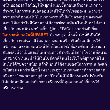
พนันบอลออนไลน์อยู่ให้หยุดทำแบบงั้นก่อนแล้วอ่านแนวทาง
สำหรับในการพนันบอลออนไลน์ให้ได้กำไรของผม เพราะว่า
ตราบเท่าที่คุณยังไม่มีแนวทางรวมทั้งยังใช่ดวงอยู่ ช่องทางที่
คงจะได้ผลกำไรมีน้อยมากUfacasino แม้คนไหนที่เคยใช้งาน
เกี่ยวกับเกมพนัน มาบ้างก็จะรู้จักUEFACasinoอย่างดีเยี่ยม
วิเคราะห์บอลวันนี้UFABET
ด้วยเหตุว่าเป็นเว็บไซต์ที่เปิดให้
เกี่ยวกับการเล่นคาสิโนมาอย่างนานหรือ เริ่มตั้งแต่มีการใช้
บริการผ่านระบบออนไลน์ได้ เป็นเว็บไซต์ที่ผลิตขึ้นมาที่จะตอบ
สนองสิ่งที่จำเป็นและก็เพิ่มหนทางสำหรับเพื่อการใช้งานที่สบาย
แก่สมาชิก ก็เลยทำให้เว็บไซต์คาสิโนหรือเว็บไซต์ยูฟ่าคาสิโน
นั้นได้ได้รับความนิยมแล้วก็เป็นที่ใช้งานของนักการพนัน ตั้งแต่
สมัยก่อนจนกว่าเดี๋ยวนี้ เพราะเหตุว่าแนวทางการทำการตลาด
หรือการโฆษณาของยูฟ่าคาสิโนนั้นมิได้มีการแจกโปรโมชั่น
ให้แก่สมาชิกแต่ว่าด้วยการบริการที่มีคุณภาพแล้วก็การให้
บริการอย่าง