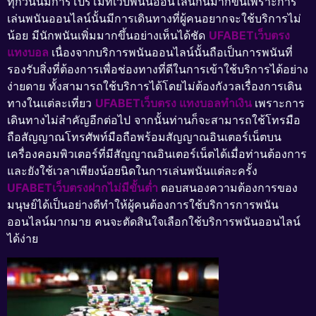
ทุกวันนี้มีการโปรโมทเว็บพนันออนไลน์กันมากขึ้นเพราะการ
เล่นพนันออนไลน์นั้นมีการเดินทางที่ผู้คนอยากจะใช้บริการไม่
น้อย มีนักพนันเพิ่มมากขึ้นอย่างเห็นได้ชัด
UFABETเว็บตรง
แทงบอล
เนื่องจากบริการพนันออนไลน์นั้นถือเป็นการพนันที่
รองรับสิ่งที่ต้องการเพื่อช่องทางที่ดีในการเข้าใช้บริการได้อย่าง
ง่ายดาย ทั้งสามารถใช้บริการได้โดยไม่ต้องกังวลเรื่องการเดิน
ทางในแต่ละเที่ยว
UFABETเว็บตรง แทงบอลทำเงิน
เพราะการ
เดินทางไม่สำคัญอีกต่อไป จากนั้นท่านก็จะสามารถใช้โทรมือ
ถือสัญญาณโทรศัพท์มือถือพร้อมสัญญาณอินเตอร์เน็ตบน
เครื่องคอมพิวเตอร์ที่มีสัญญาณอินเตอร์เน็ตได้เมื่อท่านต้องการ
และยังใช้เวลาเพียงน้อยนิดในการเล่นพนันแต่ละครั้ง
UFABETเว็บตรงฝากไม่มีขั้นต่ำ
ตอบสนองความต้องการของ
มนุษย์ได้เป็นอย่างดีทำให้ผู้คนต้องการใช้บริการการพนัน
ออนไลน์มากมาย คนจะตัดสินใจเลือกใช้บริการพนันออนไลน์
ได้ง่าย