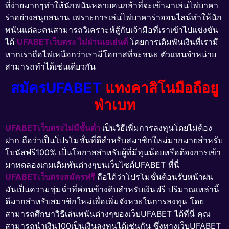
ที่ง่ายมากๆทำให้นักพนันหลายคนกล้าที่จะเข้ามาเล่นไพ่บาคา
ร่าอย่างสนุกสนาน เพราะการเล่นไพ่บาคาร่าออนไลน์ทำให้นัก
พนันแต่ละคนสามารถวิเคราะห์สู้กับเจ้ามือที่เราเข้าไปแข่งขัน
ได้
UFABETเว็บตรง ไม่ผ่านเอเย่นต์
โดยการเดิมพันเงินที่เรามี
หากเราถือไพ่เหนือกว่าเรามีโอกาสที่จะชนะ ตัวแทนจำหน่าย
สามารถทำได้เช่นเดียวกัน
สมัครUFABET
แทงคาสิโนมือถือยู
ฟ่าเบท
UFABETเว็บตรงไม่มีขั้นต่ำ
เป็นวิธีเพิ่มการลงทุนโดยไม่ต้อง
ฝาก ถือว่าเป็นโปรโมชั่นที่ดีสำหรับสมาชิกใหม่มากมายสำหรับ
โบนัสฟรี100% เป็นโอกาสสำหรับผู้ที่มีทุนน้อยหรือต้องการเข้า
มาทดลองเกมเดิมพันต่างๆบนเว็บไซต์UFABET ที่นี่
UFABETเว็บตรงสมัครฟรี
ถือได้ว่าโปรโมชั่นต้อนรับหน้าฝน
มันเป็นความชุ่มฉ่ำที่ค่อนข้างดิบสำหรับเงินฟรี ปริมาณเหล่านี้
ดีมากสำหรับสมาชิกใหม่เพื่อเพิ่มจังหวะในการลงทุน โดย
สามารถศึกษาวิธีเล่นพนันต่างๆของเว็บUFABET ได้ที่นี่ คุณ
สามารถนำเงิน100เป็นเงินลงทุนได้เช่นกัน ซึ่งทางเว็บUFABET