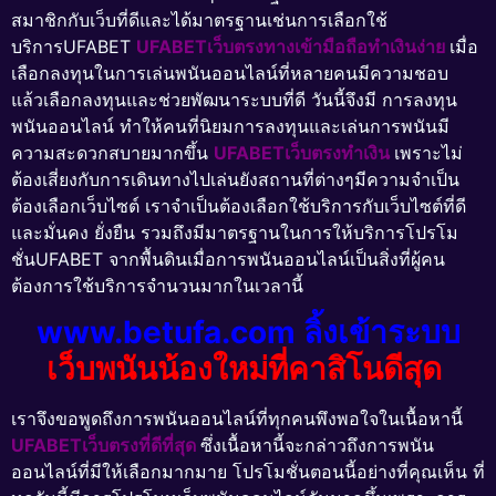
สมาชิกกับเว็บที่ดีและได้มาตรฐานเช่นการเลือกใช้
บริการUFABET
UFABETเว็บตรงทางเข้ามือถือทำเงินง่าย
เมื่อ
เลือกลงทุนในการเล่นพนันออนไลน์ที่หลายคนมีความชอบ
แล้วเลือกลงทุนและช่วยพัฒนาระบบที่ดี วันนี้จึงมี การลงทุน
พนันออนไลน์ ทำให้คนที่นิยมการลงทุนและเล่นการพนันมี
ความสะดวกสบายมากขึ้น
UFABETเว็บตรงทำเงิน
เพราะไม่
ต้องเสี่ยงกับการเดินทางไปเล่นยังสถานที่ต่างๆมีความจำเป็น
ต้องเลือกเว็บไซต์ เราจำเป็นต้องเลือกใช้บริการกับเว็บไซต์ที่ดี
และมั่นคง ยั่งยืน รวมถึงมีมาตรฐานในการให้บริการโปรโม
ชั่นUFABET จากพื้นดินเมื่อการพนันออนไลน์เป็นสิ่งที่ผู้คน
ต้องการใช้บริการจำนวนมากในเวลานี้
www.betufa.com ลิ้งเข้าระบบ
เว็บพนันน้องใหม่ที่คาสิโนดีสุด
เราจึงขอพูดถึงการพนันออนไลน์ที่ทุกคนพึงพอใจในเนื้อหานี้
UFABETเว็บตรงที่ดีที่สุด
ซึ่งเนื้อหานี้จะกล่าวถึงการพนัน
ออนไลน์ที่มีให้เลือกมากมาย โปรโมชั่นตอนนี้อย่างที่คุณเห็น ที่