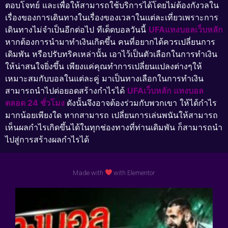
ตอบโจทย์ และเพื่อให้สามารถใช้บริการได้โดยไม่ต้องกังวลใน
เรื่องของการเดินทางในเรื่องของเวลาในแต่ละเที่ยวเพราะการ
เดินทางไม่จำเป็นอีกต่อไป ทีเด็ดบอลวันนี้
UFAแทงบอลเว็บหลัก
หากต้องการนำมาทำเงินเกิดขึ้น คนที่อยากได้ควรเปลี่ยนการ
เดิมพัน หรือปรับทริคเหล่านั้น เอาไว้เป็นตัวเลือกในการทำเงิน
ให้น่าสนใจยิ่งขึ้น เพียงแค่คุณทำการเปลี่ยนแปลงต่างๆให้
เหมาะสมกับบอลในแต่ละคู่ มาเป็นทางเลือกในการทำเงิน
สามารถนำไปต่อยอดสร้างกำไรได้
UFAเว็บหลัก แทงบอล
ตลอด 24 ชั่วโมง
ดังนั้นจึงอาจต้องร่วมกับพวกเขา ให้ได้กำไร
มากน้อยเพียงใด หากสามารถ เปลี่ยนการเล่นพนันให้สามารถ
เห็นผลกำไรเกิดขึ้นได้ในทุกช่องทางที่ท่านเดิมพัน ก็สามารถนำ
ไปสู่การสร้างผลกำไรได้
Made with
with Elementor