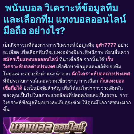
พนันบอล วิเคราะห์ข้อมูลทีม
และเลือกทีม แทงบอลออนไลน์
มือถือ อย่างไร?
เป็นกิจกรรมที่ต้องการการวิเคราะห์ข้อมูลทีม
ยูฟ่า7777
อย่าง
ละเอียด เพื่อเลือกทีมที่จะแทงอย่างมีประสิทธิภาพ ก่อนอื่นควร
สมัครเว็บแทงบอลออนไลน์
ที่น่าเชื่อถือ จากนั้นใช้
เว็บ
วิเคราะห์บอลต่างประเทศ
เพื่อศึกษาข้อมูลและสถิติของทีม
โดยเฉพาะอย่างยิ่งคำแนะนำจาก
นักวิเคราะห์บอลต่างประเทศ
ที่มีประสบการณ์และความเชี่ยวชาญ การเลือก
เว็บแทงบอล
เชื่อถือได้
ยังเป็นปัจจัยสำคัญ เพื่อให้แน่ใจว่าการวางเดิมพัน
ของคุณเป็นไปในสภาพแวดล้อมที่ปลอดภัยและเป็นธรรม การ
วิเคราะห์ข้อมูลทีมอย่างละเอียดจะช่วยให้คุณมีโอกาสชนะมาก
ขึ้น