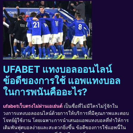
UFABET แทงบอลออนไลน์
ข้อดีของการใช้ แอพแทงบอล
ในการพนันคืออะไร?
ufabetเว็บตรงไม่ผ่านเอเย่นต์
เป็นชื่อที่ไม่มีใครไม่รู้จักใน
วงการแทงบอลออนไลน์ด้วยการให้บริการที่มีคุณภาพและตอบ
โจทย์ผู้ใช้งาน โดยเฉพาะการนำเสนอแอพแทงบอลที่ทำให้การ
เดิมพันฟุตบอลง่ายและสะดวกยิ่งขึ้น ข้อดีของการใช้แอพนี้ใน