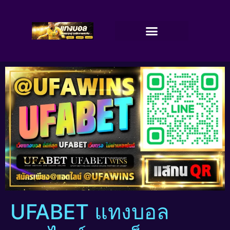
UFABET แทงบอล