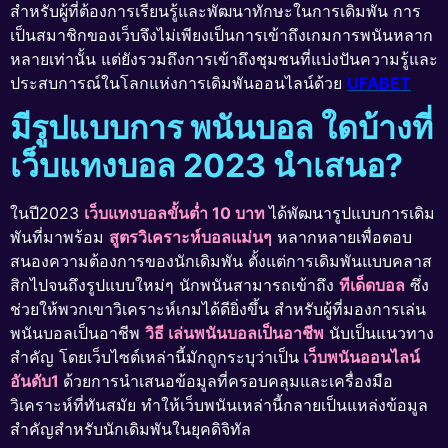
สำหรับผู้ที่ต้องการเรียนรู้และพัฒนาทักษะในการเดิมพัน การ
เป็นสมาชิกของเว็บจึงไม่เพียงเป็นการเข้าถึงเกมการพนันหลาก
หลายเท่านั้น แต่ยังรวมถึงการเข้าถึงชุมชนที่แบ่งปันความรู้และ
ประสบการณ์ในโลกแห่งการเดิมพันออนไลน์ด้วย
UFABET
มีรูปแบบการ พนันบอล ใดบ้างที่
เว็บแทงบอล 2023 นำเสนอ?
ในปี2023
เว็บแทงบอลขั้นต่ำ 10 บาท
ได้พัฒนารูปแบบการเดิม
พันที่มาพร้อม
สูตรวิเคราะห์บอลแม่นๆ
หลากหลายเพื่อตอบ
สนองความต้องการของนักเดิมพัน ตั้งแต่การเดิมพันแบบคลาส
สิกไปจนถึงรูปแบบใหม่ๆ นักพนันสามารถเข้าถึง
ทีเด็ดบอล
ซึ่ง
ช่วยให้พวกเขาวิเคราะห์เกมได้ดียิ่งขึ้น สำหรับผู้ที่มองการเล่น
พนันบอลเป็นอาชีพ
วิธี เล่นพนันบอลเป็นอาชีพ
นับเป็นแนวทาง
สำคัญ โดยเว็บไซต์เหล่านี้มักถูกระบุว่าเป็น
เว็บพนันออนไลน์
อันดับ1
ด้วยการนำเสนอข้อมูลที่ครอบคลุมและเครื่องมือ
วิเคราะห์ที่ทันสมัย ทำให้เว็บพนันเหล่านี้กลายเป็นแหล่งข้อมูล
สำคัญสำหรับนักเดิมพันในยุคดิจิทัล