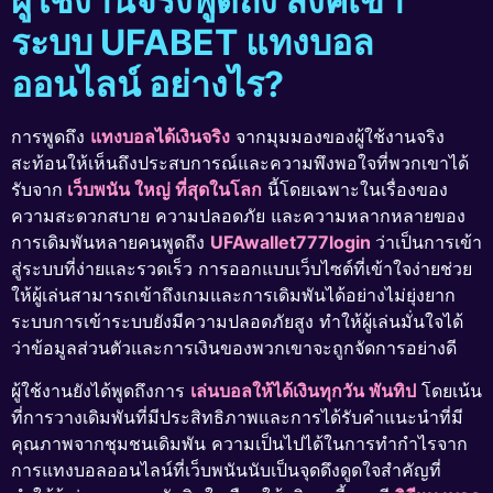
ผู้ใช้งานจริงพูดถึง ลิงค์เข้า
ระบบ
UFABET แทงบอล
ออนไลน์ อย่างไร?
การพูดถึง
แทงบอลได้เงินจริง
จากมุมมองของผู้ใช้งานจริง
สะท้อนให้เห็นถึงประสบการณ์และความพึงพอใจที่พวกเขาได้
รับจาก
เว็บพนัน ใหญ่ ที่สุดในโลก
นี้โดยเฉพาะในเรื่องของ
ความสะดวกสบาย ความปลอดภัย และความหลากหลายของ
การเดิมพันหลายคนพูดถึง
UFAwallet777login
ว่าเป็นการเข้า
สู่ระบบที่ง่ายและรวดเร็ว การออกแบบเว็บไซต์ที่เข้าใจง่ายช่วย
ให้ผู้เล่นสามารถเข้าถึงเกมและการเดิมพันได้อย่างไม่ยุ่งยาก
ระบบการเข้าระบบยังมีความปลอดภัยสูง ทำให้ผู้เล่นมั่นใจได้
ว่าข้อมูลส่วนตัวและการเงินของพวกเขาจะถูกจัดการอย่างดี
ผู้ใช้งานยังได้พูดถึงการ
เล่นบอลให้ได้เงินทุกวัน พันทิป
โดยเน้น
ที่การวางเดิมพันที่มีประสิทธิภาพและการได้รับคำแนะนำที่มี
คุณภาพจากชุมชนเดิมพัน ความเป็นไปได้ในการทำกำไรจาก
การแทงบอลออนไลน์ที่เว็บพนันนับเป็นจุดดึงดูดใจสำคัญที่