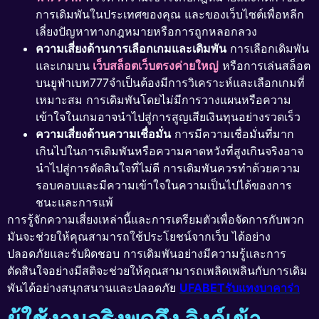
การเดิมพันในประเทศของคุณ และของเว็บไซต์เพื่อหลีก
เลี่ยงปัญหาทางกฎหมายหรือการถูกหลอกลวง
ความเสี่ยงด้านการเลือกเกมและเดิมพัน
การเลือกเดิมพัน
และเกมบน
เว็บสล็อตเว็บตรงค่ายใหญ่
หรือการเล่นสล็อต
บนยูฟ่าเบท777จำเป็นต้องมีการวิเคราะห์และเลือกเกมที่
เหมาะสม การเดิมพันโดยไม่มีการวางแผนหรือความ
เข้าใจในเกมอาจนำไปสู่การสูญเสียเงินทุนอย่างรวดเร็ว
ความเสี่ยงด้านความเชื่อมั่น
การมีความเชื่อมั่นที่มาก
เกินไปในการเดิมพันหรือความคาดหวังที่สูงเกินจริงอาจ
นำไปสู่การตัดสินใจที่ไม่ดี การเดิมพันควรทำด้วยความ
รอบคอบและมีความเข้าใจในความเป็นไปได้ของการ
ชนะและการแพ้
การรู้จักความเสี่ยงเหล่านี้และการเตรียมตัวเพื่อจัดการกับพวก
มันจะช่วยให้คุณสามารถใช้ประโยชน์จากเว็บ ได้อย่าง
ปลอดภัยและรับผิดชอบ การเดิมพันอย่างมีความรู้และการ
ตัดสินใจอย่างมีสติจะช่วยให้คุณสามารถเพลิดเพลินกับการเดิม
พันได้อย่างสนุกสนานและปลอดภัย
UFABETรับแทงบาคาร่า